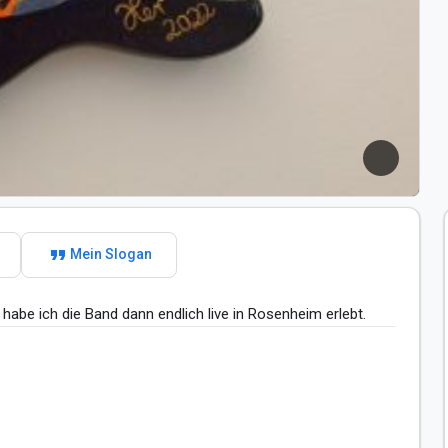
format_quote
Mein Slogan