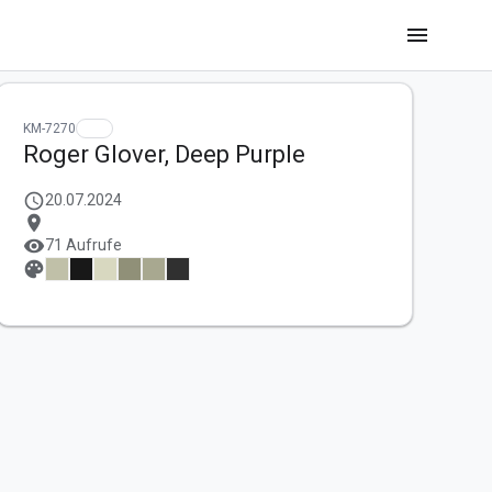
menu
KM-7270
Roger Glover, Deep Purple
schedule
20.07.2024
location_on
visibility
71 Aufrufe
palette