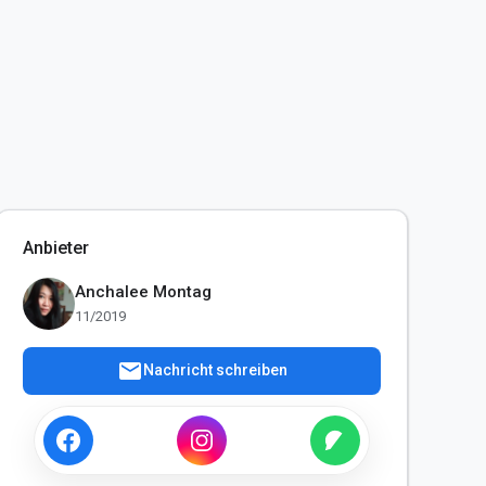
Anbieter
Anchalee Montag
11/2019
mail
Nachricht schreiben