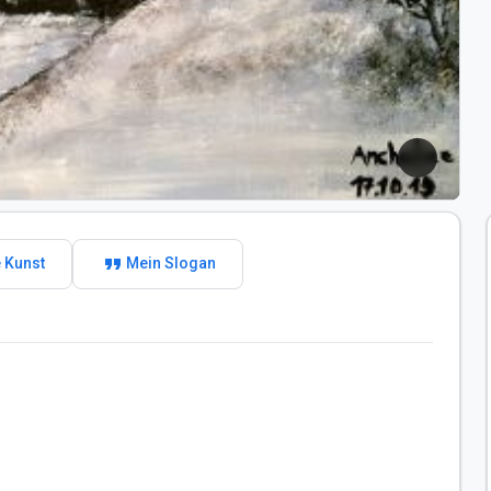
format_quote
 Kunst
Mein Slogan