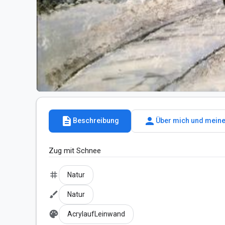
description
person
Beschreibung
Über mich und meine
Zug mit Schnee
tag
Natur
brush
Natur
palette
AcrylaufLeinwand