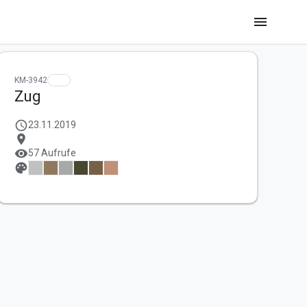
menu
KM-3942
Zug
schedule
23.11.2019
location_on
visibility
57 Aufrufe
palette